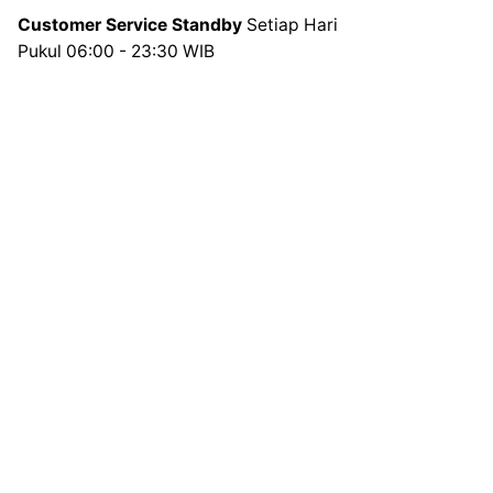
Customer Service Standby
Setiap Hari
Pukul 06:00 - 23:30 WIB
Pusat Layanan Digital
Melayani kebutuhan PPOB & distribusi pulsa seluruh
Indonesia.
Kontak Kami
Telepon
+62812-9519-8889
Whatsapp
+62812-9519-8889
Telegram
CS Isi Pulsa Official
Email
isipulsaofficial@gmail.com
Legalitas