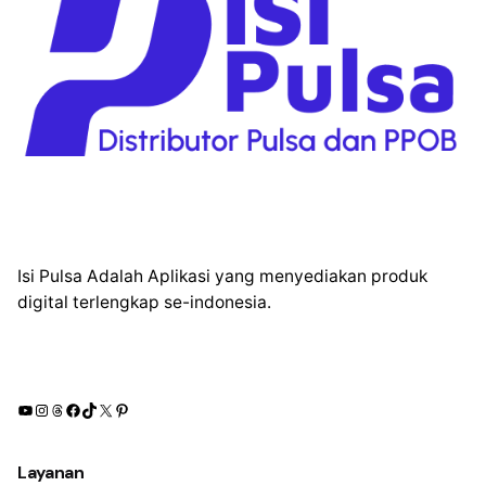
Isi Pulsa Adalah Aplikasi yang menyediakan produk
digital terlengkap se-indonesia.
YouTube
Instagram
Threads
Facebook
TikTok
X
Pinterest
Layanan